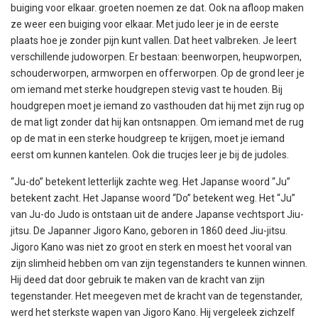
buiging voor elkaar. groeten noemen ze dat. Ook na afloop maken
ze weer een buiging voor elkaar. Met judo leer je in de eerste
plaats hoe je zonder pijn kunt vallen. Dat heet valbreken. Je leert
verschillende judoworpen. Er bestaan: beenworpen, heupworpen,
schouderworpen, armworpen en offerworpen. Op de grond leer je
om iemand met sterke houdgrepen stevig vast te houden. Bij
houdgrepen moet je iemand zo vasthouden dat hij met zijn rug op
de mat ligt zonder dat hij kan ontsnappen. Om iemand met de rug
op de mat in een sterke houdgreep te krijgen, moet je iemand
eerst om kunnen kantelen. Ook die trucjes leer je bij de judoles.
“Ju-do” betekent letterlijk zachte weg. Het Japanse woord “Ju”
betekent zacht. Het Japanse woord “Do” betekent weg. Het “Ju”
van Ju-do Judo is ontstaan uit de andere Japanse vechtsport Jiu-
jitsu. De Japanner Jigoro Kano, geboren in 1860 deed Jiu-jitsu.
Jigoro Kano was niet zo groot en sterk en moest het vooral van
zijn slimheid hebben om van zijn tegenstanders te kunnen winnen.
Hij deed dat door gebruik te maken van de kracht van zijn
tegenstander. Het meegeven met de kracht van de tegenstander,
werd het sterkste wapen van Jigoro Kano. Hij vergeleek zichzelf