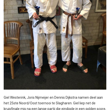
Giel Westerink, Joris Nijmeijer en Dennis Dijkstra namen deel aan
het 25ste Noord/Oost toernooi te Slagharen. Giel liep net de
kruisfinale mis na een lange partij die eindigde in een golden score,