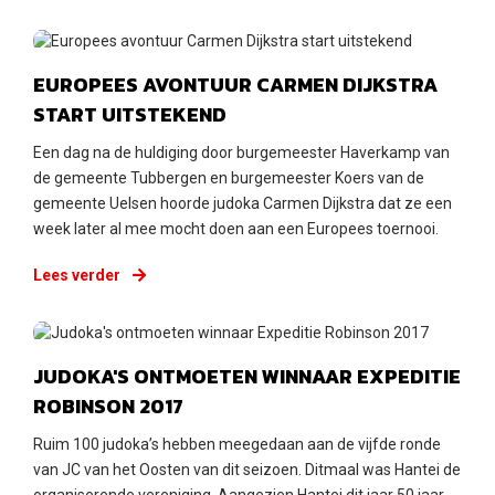
Dinsdag 27 maart 2018
EUROPEES AVONTUUR CARMEN DIJKSTRA
START UITSTEKEND
Een dag na de huldiging door burgemeester Haverkamp van
de gemeente Tubbergen en burgemeester Koers van de
gemeente Uelsen hoorde judoka Carmen Dijkstra dat ze een
week later al mee mocht doen aan een Europees toernooi.
Lees verder
Dinsdag 27 maart 2018
JUDOKA'S ONTMOETEN WINNAAR EXPEDITIE
ROBINSON 2017
Ruim 100 judoka’s hebben meegedaan aan de vijfde ronde
van JC van het Oosten van dit seizoen. Ditmaal was Hantei de
organiserende vereniging. Aangezien Hantei dit jaar 50 jaar