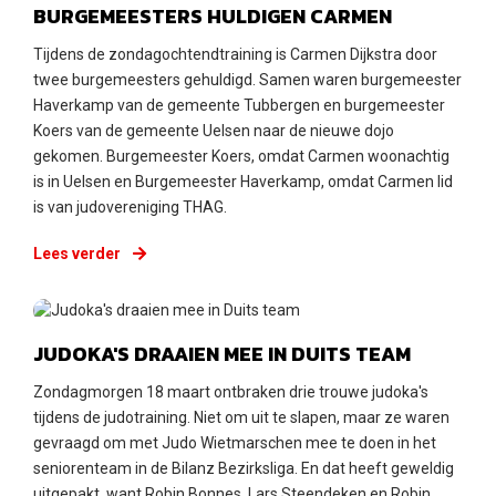
Zondag 18 maart 2018
BURGEMEESTERS HULDIGEN CARMEN
Tijdens de zondagochtendtraining is Carmen Dijkstra door
twee burgemeesters gehuldigd. Samen waren burgemeester
Haverkamp van de gemeente Tubbergen en burgemeester
Koers van de gemeente Uelsen naar de nieuwe dojo
gekomen. Burgemeester Koers, omdat Carmen woonachtig
is in Uelsen en Burgemeester Haverkamp, omdat Carmen lid
is van judovereniging THAG.
Lees verder
Zondag 18 maart 2018
JUDOKA'S DRAAIEN MEE IN DUITS TEAM
Zondagmorgen 18 maart ontbraken drie trouwe judoka's
tijdens de judotraining. Niet om uit te slapen, maar ze waren
gevraagd om met Judo Wietmarschen mee te doen in het
seniorenteam in de Bilanz Bezirksliga. En dat heeft geweldig
uitgepakt, want Robin Bonnes, Lars Steendeken en Robin